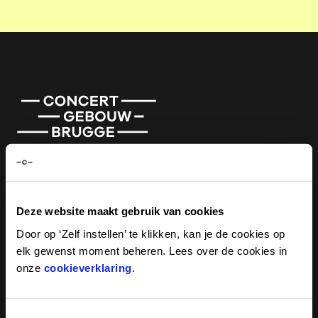
Aanbod
Artistiek programma
Deze website maakt gebruik van cookies
Participatie
Door op ‘Zelf instellen’ te klikken, kan je de cookies op
Concertgebouw Circuit
elk gewenst moment beheren. Lees over de cookies in
onze
cookieverklaring
.
Tentoonstellingen
Educatief aanbod
Aanbod voor bedrijven