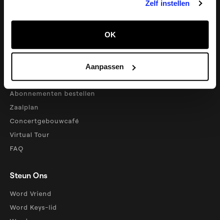
Zelf instellen
Tips voor jongeren (7x7 actie)
Concertgebouwshop
OK
Cera-vennotenvoordelen
Praktisch
Aanpassen
Contact
Abonnementen bestellen
Zaalplan
Concertgebouwcafé
Virtual Tour
FAQ
Steun Ons
Word Vriend
Word Keys-lid